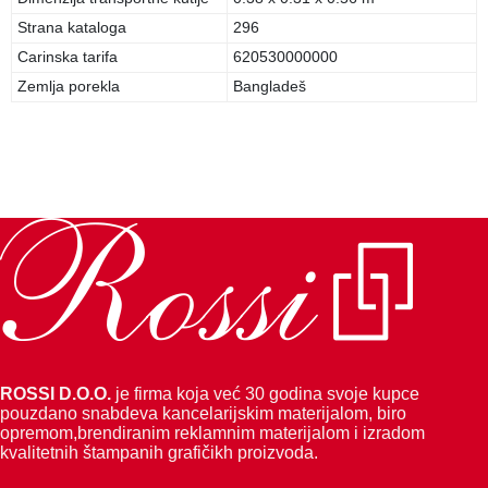
Strana kataloga
296
Carinska tarifa
620530000000
Zemlja porekla
Bangladeš
ROSSI D.O.O.
je firma koja već 30 godina svoje kupce
pouzdano snabdeva kancelarijskim materijalom, biro
opremom,brendiranim reklamnim materijalom i izradom
kvalitetnih štampanih grafičikh proizvoda.