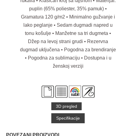
rukava • Klasičan kroj sa lajsnom • Materijal:
puplin (65% poliester, 35% pamuk) •
Gramatura 120 g/m2 • Minimalno gužvanje i
lako peglanje • Sedam dugmadi napred u
tonu košulje • Manžetne sa tri dugmeta •
Džep na levoj strani grudi • Rezervna
dugmad uključena • Pogodna za brendiranje
• Pogodna za sublimaciju • Dostupna i u
ženskoj verziji
3D pregled
Specifikacije
POVEZANI PROIZVODI