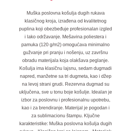
Muška poslovna košulja dugih rukava
klasičnog kroja, izrađena od kvalitetnog
puplina koji obezbeđuje profesionalan izgled
i lako održavanje. Mešavina poliestera i
pamuka (120 g/m2) omogućava minimalno
gužvanje pri pranju i nošenju, uz završnu
obradu materijala koja olakšava peglanje.
Košulja ima klasičnu lajsnu, sedam dugmadi
napred, manžetne sa tri dugmeta, kao i džep
na levoj strani grudi. Rezervna dugmad su
uključena, sve u tonu boje košulje. Idealan je
izbor za poslovnu i profesionalnu upotrebu,
kao i za brendiranje. Materijal je pogodan i
za sublimacionu štampu. Ključne
karakteristike: Muška poslovna košulja dugih