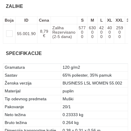
ZALIHE
Boja
ID
Cena
S
M
L
XL
XXL
3
Zaliha
577
630
42
40
259
3
8,79
Rezervisano
0
0
0
0
0
55.001.90
€
(2-5 dana)
0
0
0
0
0
SPECIFIKACIJE
Gramatura
120 g/m2
Sastav
65% poliester, 35% pamuk
Ženska verzija
BUSINESS LSL WOMEN 55.002
Materijal
puplin
Tip odevnog predmeta
Muški
Pakovanje
20/1
Neto težina
0.23333 kg
Bruto težina
0.264 kg
Dimenzija transportne kutije
0.38 x 0.31 x 0.56 m