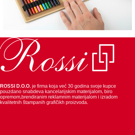
ROSSI D.O.O.
je firma koja već 30 godina svoje kupce
pouzdano snabdeva kancelarijskim materijalom, biro
opremom,brendiranim reklamnim materijalom i izradom
kvalitetnih štampanih grafičikh proizvoda.