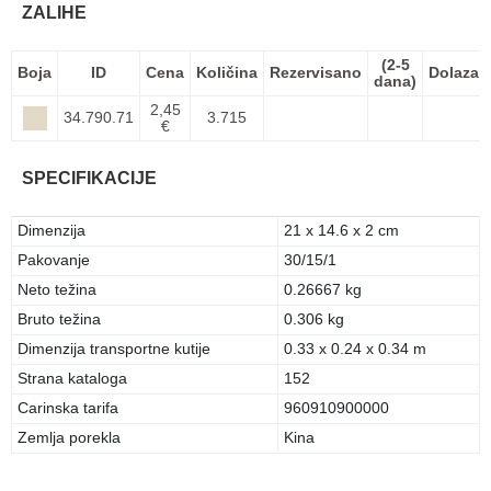
ZALIHE
(2-5
Boja
ID
Cena
Količina
Rezervisano
Dolazak
dana)
2,45
34.790.71
3.715
€
SPECIFIKACIJE
Dimenzija
21 x 14.6 x 2 cm
Pakovanje
30/15/1
Neto težina
0.26667 kg
Bruto težina
0.306 kg
Dimenzija transportne kutije
0.33 x 0.24 x 0.34 m
Strana kataloga
152
Carinska tarifa
960910900000
Zemlja porekla
Kina