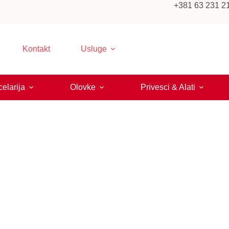
+381 63 231 219
Kontakt
Usluge
elarija
Olovke
Privesci & Alati