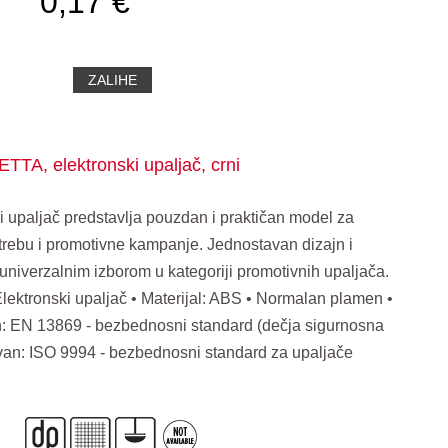
0,17 €
ZALIHE
ETTA, elektronski upaljač, crni
 upaljač predstavlja pouzdan i praktičan model za
ebu i promotivne kampanje. Jednostavan dizajn i
univerzalnim izborom u kategoriji promotivnih upaljača.
Elektronski upaljač • Materijal: ABS • Normalan plamen •
an: EN 13869 - bezbednosni standard (dečja sigurnosna
kovan: ISO 9994 - bezbednosni standard za upaljače