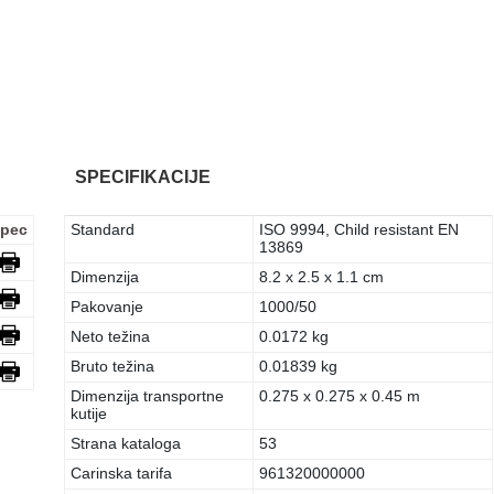
SPECIFIKACIJE
pec
Standard
ISO 9994, Child resistant EN
13869
Dimenzija
8.2 x 2.5 x 1.1 cm
Pakovanje
1000/50
Neto težina
0.0172 kg
Bruto težina
0.01839 kg
Dimenzija transportne
0.275 x 0.275 x 0.45 m
kutije
Strana kataloga
53
Carinska tarifa
961320000000