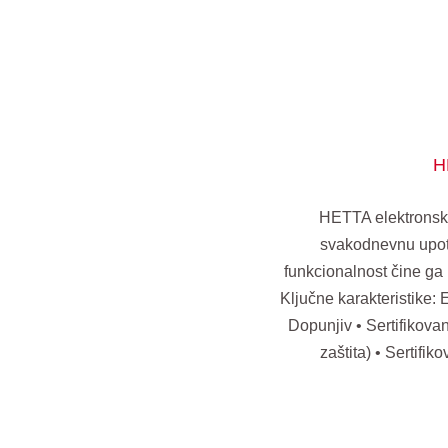
H
HETTA elektronski
svakodnevnu upotr
funkcionalnost čine ga 
Ključne karakteristike: 
Dopunjiv • Sertifikov
zaštita) • Sertifi