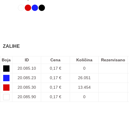
ZALIHE
Boja
ID
Cena
Količina
Rezervisano
20.085.10
0,17 €
0
20.085.23
0,17 €
26.051
20.085.30
0,17 €
13.454
20.085.90
0,17 €
0