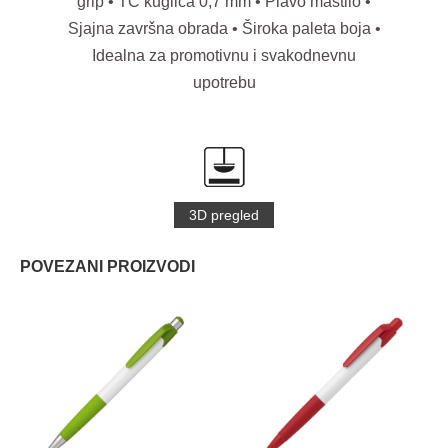
grip • TC kuglica 0,7 mm • Plavo mastilo •
Sjajna završna obrada • Široka paleta boja •
Idealna za promotivnu i svakodnevnu
upotrebu
3D pregled
POVEZANI PROIZVODI