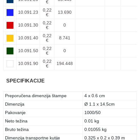
€
0,22
10.091.23
13.690
€
0,22
10.091.30
0
€
0,22
10.091.40
8.741
€
0,22
10.091.50
0
€
0,22
10.091.90
194.448
€
SPECIFIKACIJE
Preporučena dimenzija štampe
4 x 0.6 cm
Dimenzija
Ø 1.1 x 14.5cm
Pakovanje
1000/50
Neto težina
0.01 kg
Bruto težina
0.01055 kg
Dimenzija transportne kutije
0.325 x 0.2 x 0.39 m