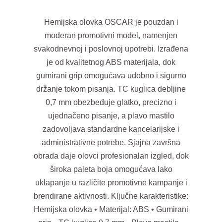
Hemijska olovka OSCAR je pouzdan i
moderan promotivni model, namenjen
svakodnevnoj i poslovnoj upotrebi. Izrađena
je od kvalitetnog ABS materijala, dok
gumirani grip omogućava udobno i sigurno
držanje tokom pisanja. TC kuglica debljine
0,7 mm obezbeđuje glatko, precizno i
ujednačeno pisanje, a plavo mastilo
zadovoljava standardne kancelarijske i
administrativne potrebe. Sjajna završna
obrada daje olovci profesionalan izgled, dok
široka paleta boja omogućava lako
uklapanje u različite promotivne kampanje i
brendirane aktivnosti. Ključne karakteristike:
Hemijska olovka • Materijal: ABS • Gumirani