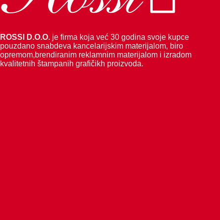
ROSSI D.O.O.
je firma koja već 30 godina svoje kupce
pouzdano snabdeva kancelarijskim materijalom, biro
opremom,brendiranim reklamnim materijalom i izradom
kvalitetnih štampanih grafičikh proizvoda.