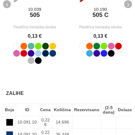
‹
›
10.039
10.190
505
505 C
Plastična hemijska olovka
Plastična hemijska olovka
0,13 €
0,13 €
ZALIHE
(2-5
Boja
ID
Cena
Količina
Rezervisano
Dolazak
dana)
0,22
10.091.10
14.696
€
0,22
10.091.20
35.449