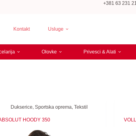
+381 63 231 219
Kontakt
Usluge
elarija
Olovke
Privesci & Alati
Dukserice
,
Sportska oprema
,
Tekstil
ABSOLUT HOODY 350
VOL