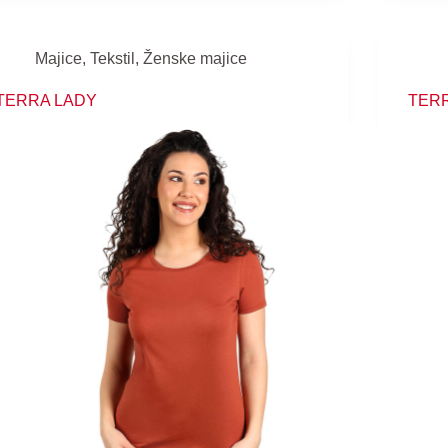
Majice
,
Tekstil
,
Ženske majice
TERRA LADY
TER