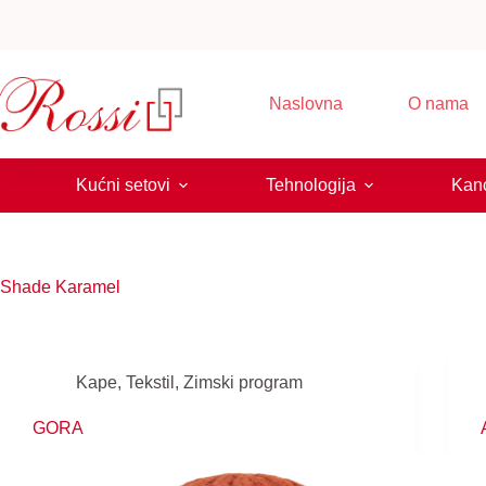
Skip
to
content
Naslovna
O nama
Kućni setovi
Tehnologija
Kanc
Shade
Karamel
Kape
,
Tekstil
,
Zimski program
GORA