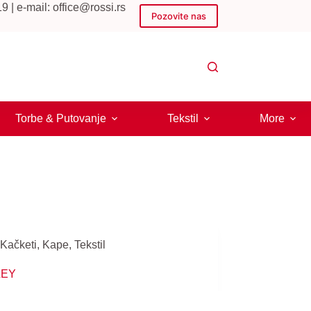
 | e-mail: office@rossi.rs
Pozovite nas
Torbe & Putovanje
Tekstil
More
Kačketi
,
Kape
,
Tekstil
LEY