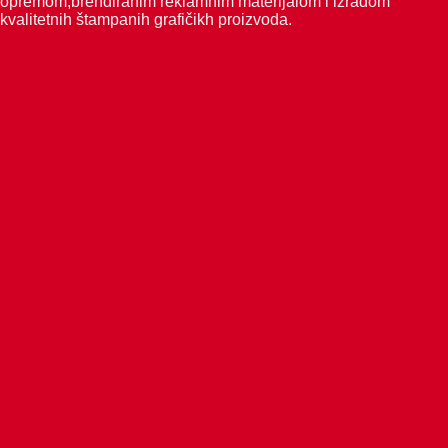
opremom,brendiranim reklamnim materijalom i izradom
kvalitetnih štampanih grafičikh proizvoda.