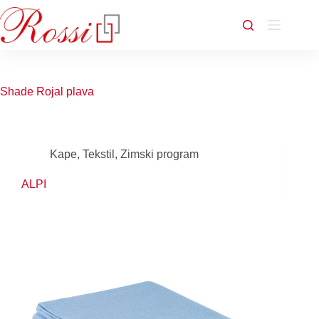
Skip
to
content
Shade
Rojal plava
Kape
,
Tekstil
,
Zimski program
ALPI