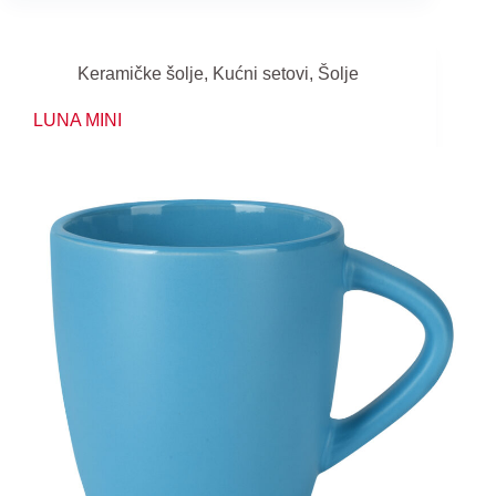
Keramičke šolje
,
Kućni setovi
,
Šolje
LUNA MINI