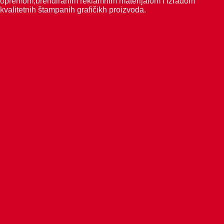
opremom,brendiranim reklamnim materijalom i izradom
kvalitetnih štampanih grafičikh proizvoda.