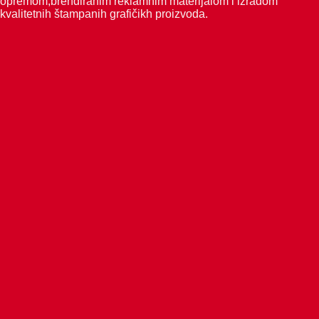
opremom,brendiranim reklamnim materijalom i izradom
kvalitetnih štampanih grafičikh proizvoda.