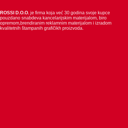
ROSSI D.O.O.
je firma koja već 30 godina svoje kupce
pouzdano snabdeva kancelarijskim materijalom, biro
opremom,brendiranim reklamnim materijalom i izradom
kvalitetnih štampanih grafičikh proizvoda.