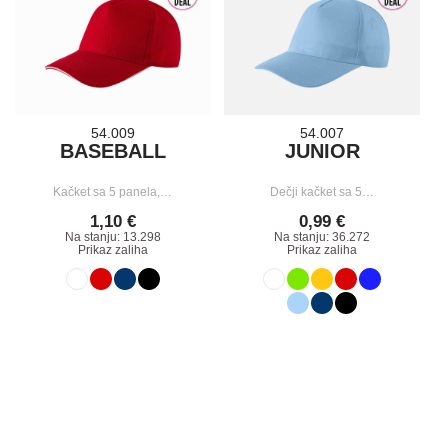
54.009
54.007
BASEBALL
JUNIOR
Kačket sa 5 panela,…
Dečji kačket sa 5…
1,10 €
0,99 €
Na stanju: 13.298
Na stanju: 36.272
Prikaz zaliha
Prikaz zaliha