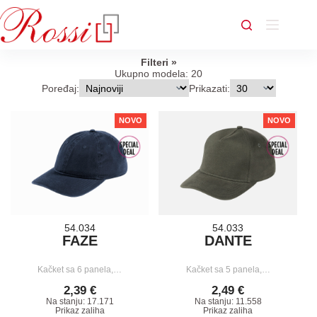
Skip
to
content
Filteri
Ukupno modela: 20
Poređaj:
Prikazati:
NOVO
NOVO
54.034
54.033
FAZE
DANTE
Kačket sa 6 panela,…
Kačket sa 5 panela,…
2,39 €
2,49 €
Na stanju: 17.171
Na stanju: 11.558
Prikaz zaliha
Prikaz zaliha