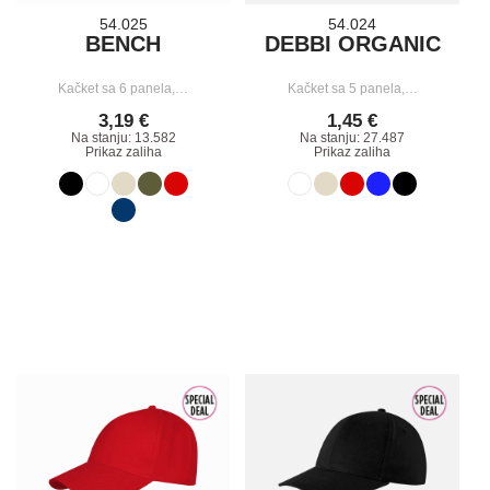
54.025
54.024
BENCH
DEBBI ORGANIC
Kačket sa 6 panela,…
Kačket sa 5 panela,…
3,19 €
1,45 €
Na stanju: 13.582
Na stanju: 27.487
Prikaz zaliha
Prikaz zaliha