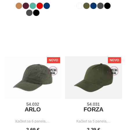
NOVO
NOVO
54.032
54.031
ARLO
FORZA
Kačket sa 6 panela,…
Kačket sa 5 panela,…
2,69 €
2,29 €