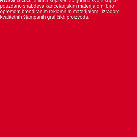
ROSSI D.O.O.
je firma koja već 30 godina svoje kupce
pouzdano snabdeva kancelarijskim materijalom, biro
opremom,brendiranim reklamnim materijalom i izradom
kvalitetnih štampanih grafičikh proizvoda.