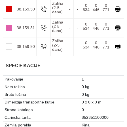
Zaliha
0
0
0
(2-5
38.159.30
-
-
534
446
771
dana)
Zaliha
0
0
0
(2-5
38.159.31
-
-
534
446
771
dana)
Zaliha
0
0
0
(2-5
38.159.90
-
-
534
446
771
dana)
SPECIFIKACIJE
Pakovanje
1
Neto težina
0 kg
Bruto težina
0 kg
Dimenzija transportne kutije
0 x 0 x 0 m
Strana kataloga
0
Carinska tarifa
852351100000
Zemlja porekla
Kina