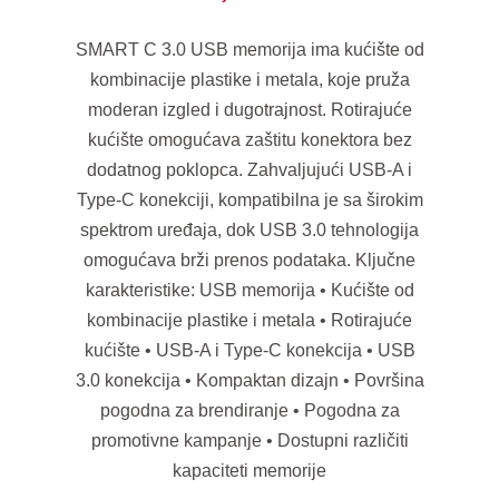
SMART C 3.0 USB memorija ima kućište od
kombinacije plastike i metala, koje pruža
moderan izgled i dugotrajnost. Rotirajuće
kućište omogućava zaštitu konektora bez
dodatnog poklopca. Zahvaljujući USB-A i
Type-C konekciji, kompatibilna je sa širokim
spektrom uređaja, dok USB 3.0 tehnologija
omogućava brži prenos podataka. Ključne
karakteristike: USB memorija • Kućište od
kombinacije plastike i metala • Rotirajuće
kućište • USB-A i Type-C konekcija • USB
3.0 konekcija • Kompaktan dizajn • Površina
pogodna za brendiranje • Pogodna za
promotivne kampanje • Dostupni različiti
kapaciteti memorije