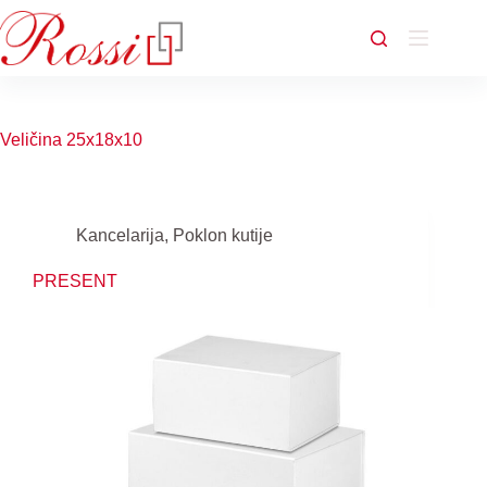
Skip
to
content
Veličina
25x18x10
Kancelarija
,
Poklon kutije
PRESENT