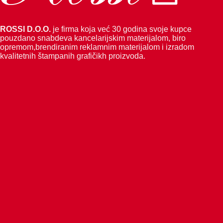
ROSSI D.O.O.
je firma koja već 30 godina svoje kupce
pouzdano snabdeva kancelarijskim materijalom, biro
opremom,brendiranim reklamnim materijalom i izradom
kvalitetnih štampanih grafičikh proizvoda.