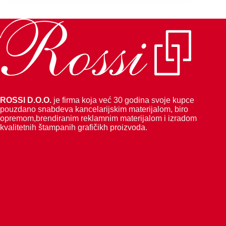
ROSSI D.O.O.
je firma koja već 30 godina svoje kupce
pouzdano snabdeva kancelarijskim materijalom, biro
opremom,brendiranim reklamnim materijalom i izradom
kvalitetnih štampanih grafičikh proizvoda.