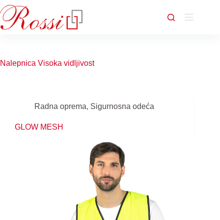
Skip
to
content
Nalepnica
Visoka vidljivost
Radna oprema
,
Sigurnosna odeća
GLOW MESH